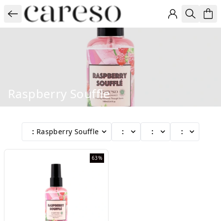
Raspberry Souffle
:
Raspberry Souffle
:
:
:
63%