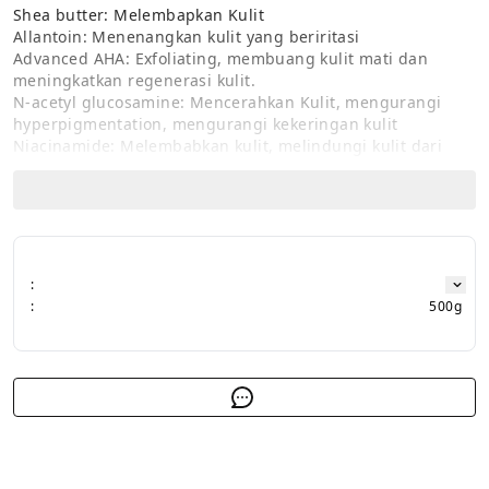
Shea butter: Melembapkan Kulit

Allantoin: Menenangkan kulit yang beriritasi

Advanced AHA: Exfoliating, membuang kulit mati dan 
meningkatkan regenerasi kulit.

N-acetyl glucosamine: Mencerahkan Kulit, mengurangi 
hyperpigmentation, mengurangi kekeringan kulit

Niacinamide: Melembabkan kulit, melindungi kulit dari 
efek buruk sinar UV, dan mencerahkan Kulit

- Halal Certified

- BPOM Registered

- Cruelty Free

- Quality Checked

:
- International Standards
:
500g