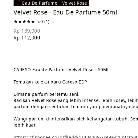
Eau De Parfume
Velvet Rose
Velvet Rose - Eau De Parfume 50ml
5.0
(1)
Rp 189,000
Rp 112,000
CARESO Eau de Parfum - Velvet Rose - 50ML

Temukan koleksi baru Careso EDP

Dimana parfum bertemu seni.

Racikan Velvet Rose yang lebih intense, lebih rosey, 
parfum dengan sentuhan feminin yang membuatnya lebih
Wangi parfum diintensifkan oleh kehangatan tubuh. Sem
lebih kuat.

https://cf.shopee.co.id/file/id-11134208-7r992-lyuk4cs9v