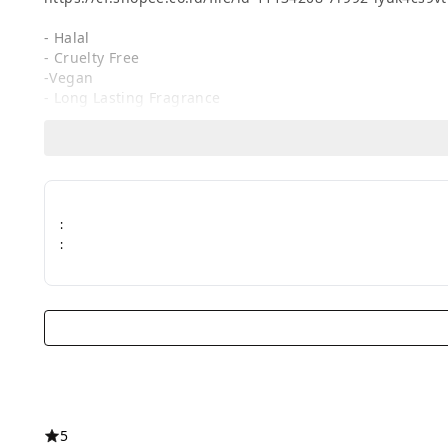
- Halal

- Cruelty Free

-Vegan

- Long Lasting Fragrance

- BPOM Certified

FREE* Careso sticker setiap pembelian EDP

*persediaan terbeatas
:
:
5